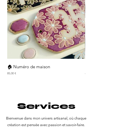
🏠 Numéro de maison
BIG Fétiche
Prix
Prix
85,00 €
40,00 €
Services
Bienvenue dans mon univers artisanal, où chaque
création est pensée avec passion et savoir-faire.