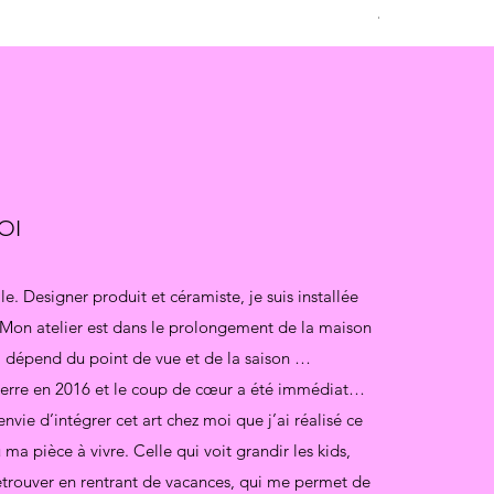
Prix
40,00 €
OI
e. Designer produit et céramiste, je suis installée
Mon atelier est dans le prolongement de la maison
a dépend du point de vue et de la saison …
 terre en 2016 et le coup de cœur a été immédiat…
envie d’intégrer cet art chez moi que j’ai réalisé ce
 ma pièce à vivre. Celle qui voit grandir les kids,
retrouver en rentrant de vacances, qui me permet de